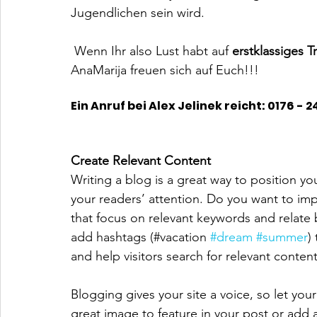
Jugendlichen sein wird.
 Wenn Ihr also Lust habt auf 
erstklassiges T
AnaMarija freuen sich auf Euch!!!
Ein Anruf bei Alex Jelinek reicht: 0176 - 24
Create Relevant Content
Writing a blog is a great way to position you
your readers’ attention. Do you want to imp
that focus on relevant keywords and relate 
add hashtags (#vacation 
#dream
#summer
)
and help visitors search for relevant content
Blogging gives your site a voice, so let you
great image to feature in your post or add 