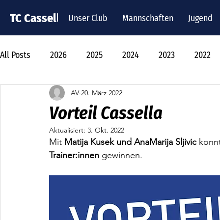
TC Cassella
Unser Club
Mannschaften
Jugend
All Posts
2026
2025
2024
2023
2022
AV
20. März 2022
Vorteil Cassella
Aktualisiert:
3. Okt. 2022
Mit 
Matija Kusek und AnaMarija Sljivic
 konnt
Trainer:innen 
gewinnen.