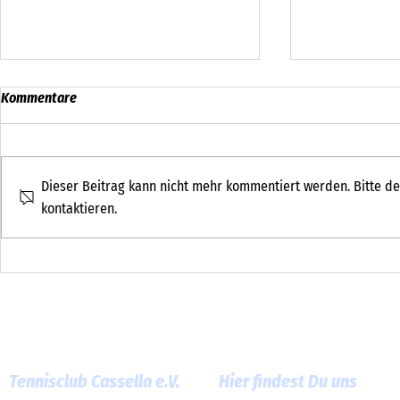
Kommentare
Dieser Beitrag kann nicht mehr kommentiert werden. Bitte de
kontaktieren.
Schönes Wett
Sommer-Tenniscamp beim TC
Cassella
Tennisclub Cassella e.V.
Hier findest Du uns