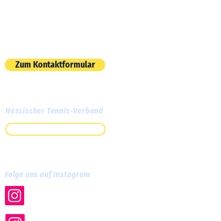
Am Roten Graben 13
60386 Frankfurt am Main
E-Mail:
info@tc-cassella.de
Zum Kontaktformular
Hessischer Tennis-Verband
Zum HTV
Folge uns auf Instagram
tc.cassella