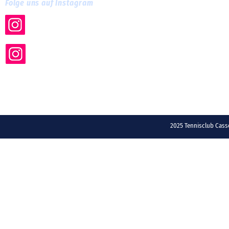
Folge uns auf Instagram
tc.cassella
tc_cassella_training
2025 Tennisclub Ca