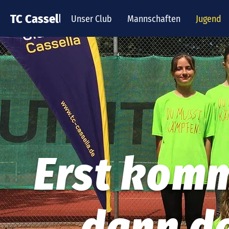
TC Cassella
Unser Club
Mannschaften
Jugend
Erst komm
dann de