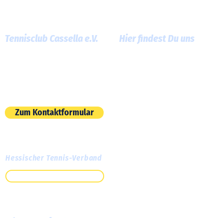
Tennisclub Cassella e.V.
Hier findest Du uns
Am Roten Graben 13
60386 Frankfurt am Main
E-Mail:
info@tc-cassella.de
Zum Kontaktformular
Hessischer Tennis-Verband
Zum HTV