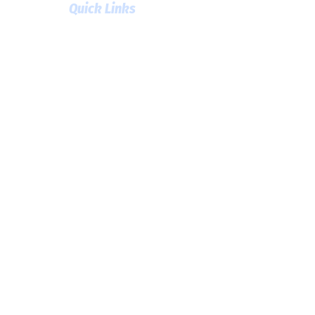
Quick Links
Unser Club
Mannschaften
Jugend
Training
Vereinsleben
Kontakt
Satzung (PDF)
Spielordnung (PDF)