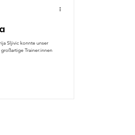
la
ja Sljivic konnte unser
 großartige Trainer:innen