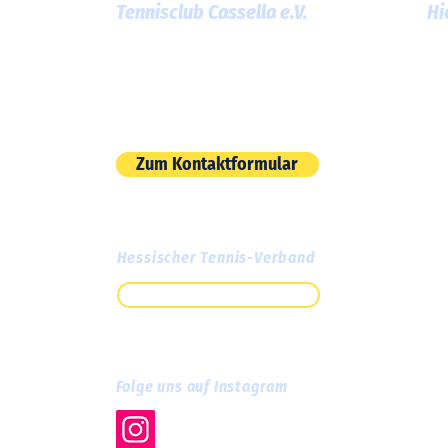
Tennisclub Cassella e.V.
Hi
Am Roten Graben 13
60386 Frankfurt am Main
E-Mail:
info@tc-cassella.de
Zum Kontaktformular
Hessischer Tennis-Verband
Zum HTV
Folge uns auf Instagram
tc.cassella