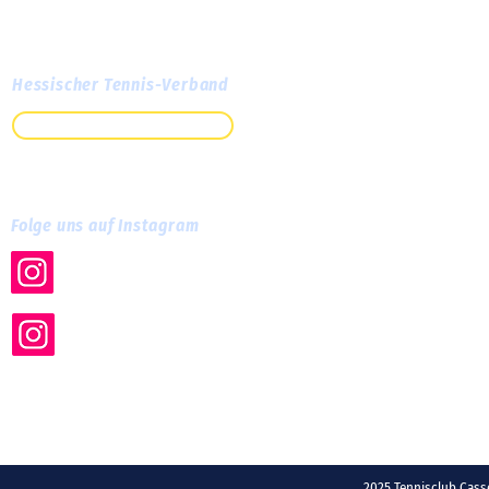
Hessischer Tennis-Verband
Zum HTV
Folge uns auf Instagram
tc.cassella
tc_cassella_training
2025 Tennisclub Ca