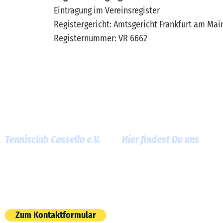
Eintragung im Vereinsregister
Registergericht: Amtsgericht Frankfurt am Mai
Registernummer: VR 6662
Tennisclub Cassella e.V.
Hier findest Du uns
Am Roten Graben 13
60386 Frankfurt am Main
E-Mail:
info@tc-cassella.de
Zum Kontaktformular