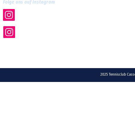
Folge uns auf Instagram
tc.cassella
tc_cassella_training
2025 Tennisclub Ca