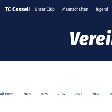
TC Cassella
Unser Club
Mannschaften
Jugend
Vere
All Posts
2026
2025
2024
2023
2022
2