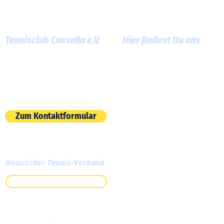
Tennisclub Cassella e.V.
Hier findest Du uns
Am Roten Graben 13
60386 Frankfurt am Main
E-Mail:
info@tc-cassella.de
Zum Kontaktformular
Hessischer Tennis-Verband
Zum HTV