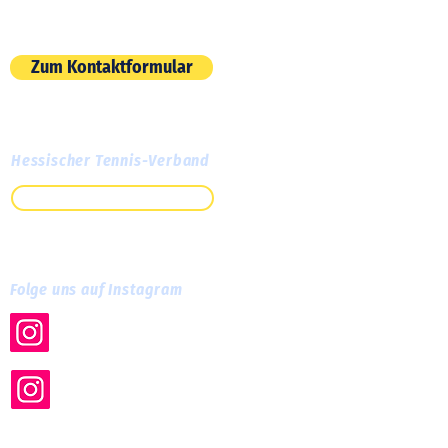
E-Mail:
info@tc-cassella.de
Zum Kontaktformular
Hessischer Tennis-Verband
Zum HTV
Folge uns auf Instagram
tc.cassella
tc_cassella_training