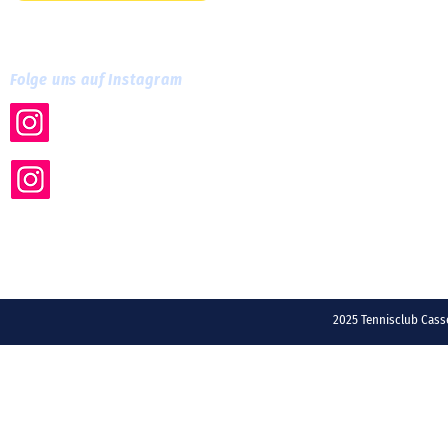
Folge uns auf Instagram
tc.cassella
tc_cassella_training
2025 Tennisclub Ca