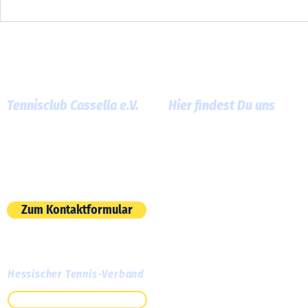
Cassella
Tennisclub Cassella e.V.
Hier findest Du uns
Am Roten Graben 13
60386 Frankfurt am Main
E-Mail:
info@tc-cassella.de
Zum Kontaktformular
Hessischer Tennis-Verband
Zum HTV