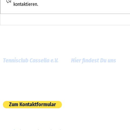
kontaktieren.
Schönes Wett
Sommer-Tenniscamp beim TC
Cassella
Tennisclub Cassella e.V.
Hier findest Du uns
Am Roten Graben 13
60386 Frankfurt am Main
E-Mail:
info@tc-cassella.de
Zum Kontaktformular