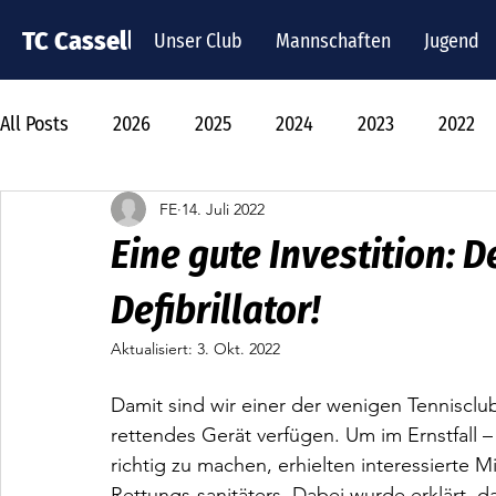
TC Cassella
Unser Club
Mannschaften
Jugend
All Posts
2026
2025
2024
2023
2022
FE
14. Juli 2022
Eine gute Investition: D
Defibrillator!
Aktualisiert:
3. Okt. 2022
Damit sind wir einer der wenigen Tennisclub
rettendes Gerät verfügen. Um im Ernstfall – d
richtig zu machen, erhielten interessierte 
Rettungs-sanitäters. Dabei wurde erklärt,