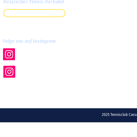
Hessischer Tennis-Verband
Zum HTV
Folge uns auf Instagram
tc.cassella
tc_cassella_training
2025 Tennisclub Ca