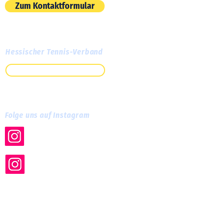
Zum Kontaktformular
Hessischer Tennis-Verband
Zum HTV
Folge uns auf Instagram
tc.cassella
tc_cassella_training