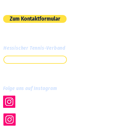
E-Mail:
info@tc-cassella.de
Zum Kontaktformular
Hessischer Tennis-Verband
Zum HTV
Folge uns auf Instagram
tc.cassella
tc_cassella_training