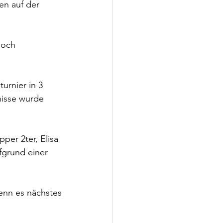
n auf der 
noch 
urnier in 3 
nisse wurde 
per 2ter, Elisa 
fgrund einer 
enn es nächstes