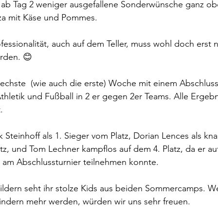
 ab Tag 2 weniger ausgefallene Sonderwünsche ganz obe
zza mit Käse und Pommes. 
ofessionalität, auch auf dem Teller, muss wohl doch erst 
rden. 😊
chste  (wie auch die erste) Woche mit einem Abschlusst
 Athletik und Fußball in 2 er gegen 2er Teams. Alle Ergeb
. 
k Steinhoff als 1. Sieger vom Platz, Dorian Lences als knap
atz, und Tom Lechner kampflos auf dem 4. Platz, da er au
 am Abschlussturnier teilnehmen konnte. 
ildern seht ihr stolze Kids aus beiden Sommercamps. W
Kindern mehr werden, würden wir uns sehr freuen.