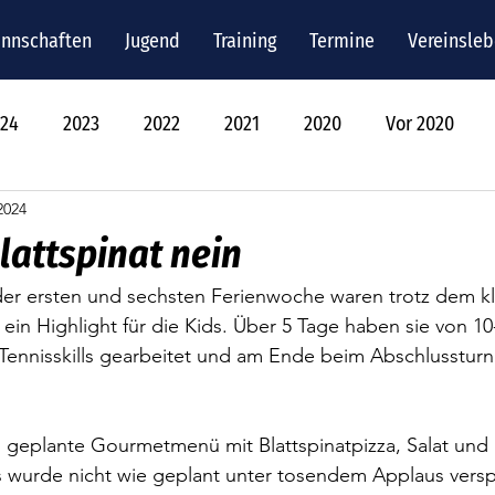
nnschaften
Jugend
Training
Termine
Vereinsle
24
2023
2022
2021
2020
Vor 2020
2024
Blattspinat nein
der ersten und sechsten Ferienwoche waren trotz dem k
 ein Highlight für die Kids. Über 5 Tage haben sie von 10
 Tennisskills gearbeitet und am Ende beim Abschlussturni
 geplante Gourmetmenü mit Blattspinatpizza, Salat und
 wurde nicht wie geplant unter tosendem Applaus verspe