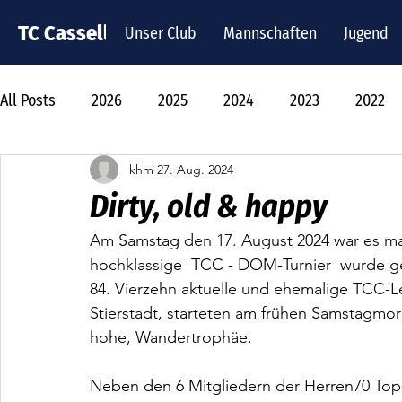
TC Cassella
Unser Club
Mannschaften
Jugend
All Posts
2026
2025
2024
2023
2022
khm
27. Aug. 2024
Dirty, old & happy
Am Samstag den 17. August 2024 war es mal
hochklassige  TCC - DOM-Turnier  wurde gest
84. Vierzehn aktuelle und ehemalige TCC-
Stierstadt, starteten am frühen Samstagm
hohe, Wandertrophäe.
Neben den 6 Mitgliedern der Herren70 Top-