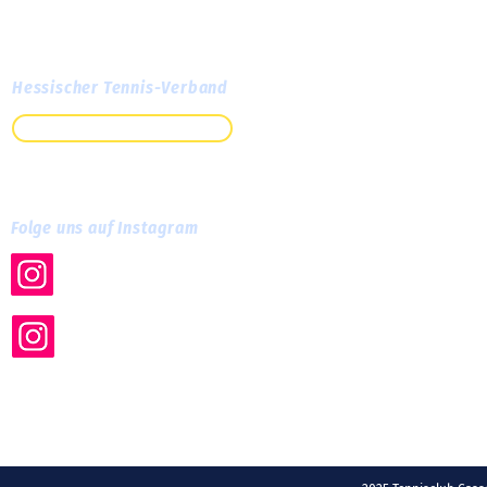
Hessischer Tennis-Verband
Zum HTV
Folge uns auf Instagram
tc.cassella
tc_cassella_training