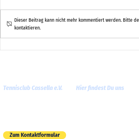
Dieser Beitrag kann nicht mehr kommentiert werden. Bitte de
kontaktieren.
Trikots XS, S
Weihnachtsbäckerei & mehr
Tennisclub Cassella e.V.
Hier findest Du uns
Am Roten Graben 13
60386 Frankfurt am Main
E-Mail:
info@tc-cassella.de
Zum Kontaktformular